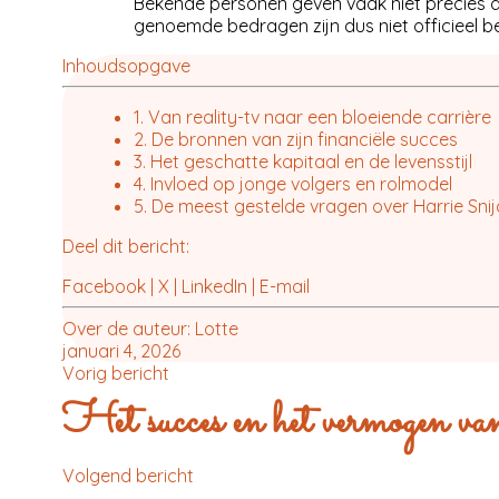
Bekende personen geven vaak niet precies aa
genoemde bedragen zijn dus niet officieel be
Inhoudsopgave
1. Van reality-tv naar een bloeiende carrière
2. De bronnen van zijn financiële succes
3. Het geschatte kapitaal en de levensstijl
4. Invloed op jonge volgers en rolmodel
5. De meest gestelde vragen over Harrie Sni
Deel dit bericht:
Facebook
|
X
|
LinkedIn
|
E-mail
Over de auteur:
Lotte
januari 4, 2026
Vorig bericht
Het succes en het vermogen v
Volgend bericht