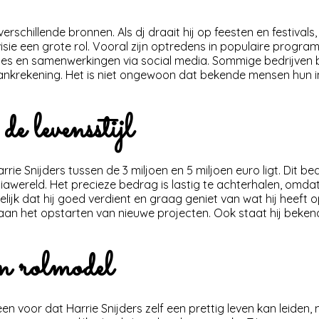
erschillende bronnen. Als dj draait hij op feesten en festivals
visie een grote rol. Vooral zijn optredens in populaire progr
ames en samenwerkingen via social media. Sommige bedrijven 
bankrekening. Het is niet ongewoon dat bekende mensen hun i
e levensstijl
 Snijders tussen de 3 miljoen en 5 miljoen euro ligt. Dit bed
awereld. Het precieze bedrag is lastig te achterhalen, omda
lijk dat hij goed verdient en graag geniet van wat hij heeft
 aan het opstarten van nieuwe projecten. Ook staat hij beken
en rolmodel
 voor dat Harrie Snijders zelf een prettig leven kan leiden, 