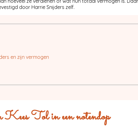
n hoeveel ze verdienen of wat hun totaal vermogen is. Daaro
vestigd door Harrie Snijders zelf.
jders en zijn vermogen
an Kees Tol in een notendop