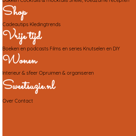
Shop
Cadeautips
Kledingtrends
Vrije tijd
Boeken en podcasts
Films en series
Knutselen en DIY
Wonen
Interieur & sfeer
Opruimen & organiseren
Sweetsuzie.nl
Over
Contact