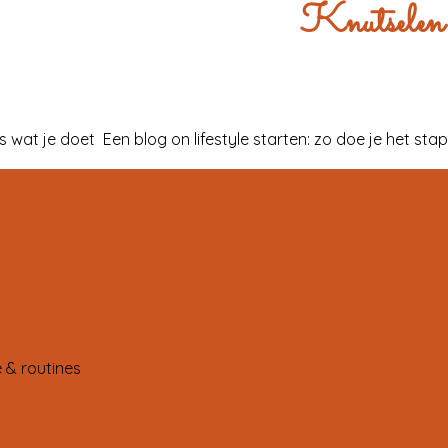
Knutselen id
es wat je doet
Een blog on lifestyle starten: zo doe je het st
 & routines