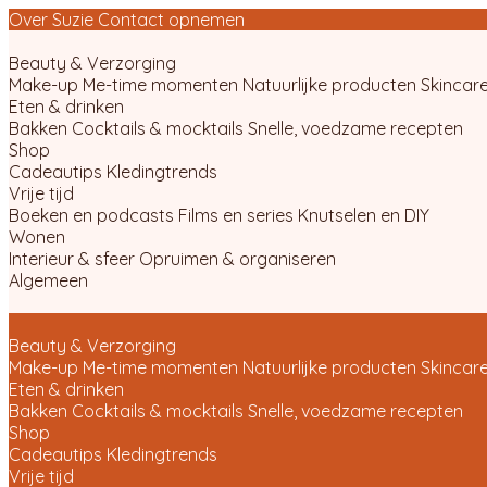
Over Suzie
Contact opnemen
Beauty & Verzorging
Make-up
Me-time momenten
Natuurlijke producten
Skincare
Eten & drinken
Bakken
Cocktails & mocktails
Snelle, voedzame recepten
Shop
Cadeautips
Kledingtrends
Vrije tijd
Boeken en podcasts
Films en series
Knutselen en DIY
Wonen
Interieur & sfeer
Opruimen & organiseren
Algemeen
Beauty & Verzorging
Make-up
Me-time momenten
Natuurlijke producten
Skincare
Eten & drinken
Bakken
Cocktails & mocktails
Snelle, voedzame recepten
Shop
Cadeautips
Kledingtrends
Vrije tijd