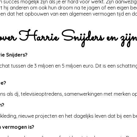
n succes mogelijk zijn als je er hard voor werkt. Zijn aanwez
eert hij anderen om ook hun droom na te jagen of een eigen bed
j zien dat het opbouwen van een algemeen vermogen tijd en 
 over Harrie Snijders en zij
e Snijders?
t tussen de 3 miljoen en 5 miljoen euro. Dit is een schatting o
ee?
dens als dj, televisieoptredens, samenwerkingen met merken o
n?
 kleding, nieuwe projecten en het dagelijks leven dat bij een
n vermogen is?