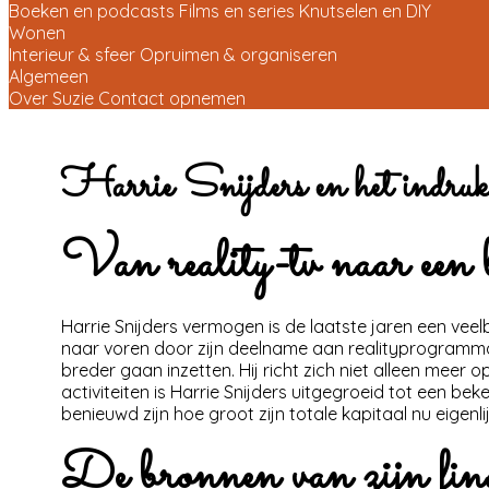
Boeken en podcasts
Films en series
Knutselen en DIY
Wonen
Interieur & sfeer
Opruimen & organiseren
Algemeen
Over Suzie
Contact opnemen
Harrie Snijders en het indruk
Van reality-tv naar een b
Harrie Snijders vermogen is de laatste jaren een ve
naar voren door zijn deelname aan realityprogramma’s 
breder gaan inzetten. Hij richt zich niet alleen mee
activiteiten is Harrie Snijders uitgegroeid tot een 
benieuwd zijn hoe groot zijn totale kapitaal nu eigenlijk
De bronnen van zijn fina