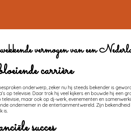
wekkende vermogen van een Nederla
loeiende carrière
elbesproken onderwerp, zeker nu hij steeds bekender is gewor
op televisie. Daar trok hij veel kijkers en bouwde hij een gr
r op televisie, maar ook op dj-werk, evenementen en samenwe
bekende ondernemer in de entertainmentwereld. Zijn bekendhe
 is.
nciële succes