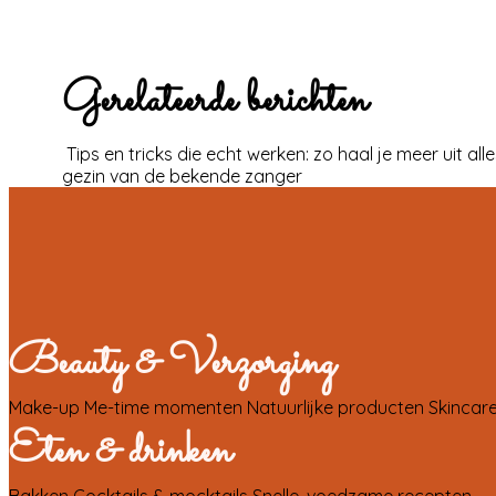
Gerelateerde berichten
Tips en tricks die echt werken: zo haal je meer uit all
gezin van de bekende zanger
Beauty & Verzorging
Make-up
Me-time momenten
Natuurlijke producten
Skincare
Eten & drinken
Bakken
Cocktails & mocktails
Snelle, voedzame recepten