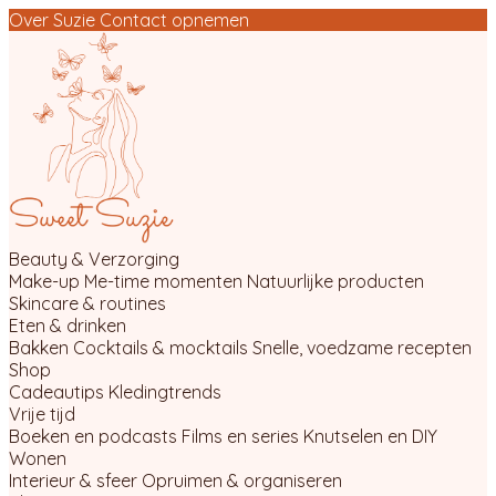
Over Suzie
Contact opnemen
Beauty & Verzorging
Make-up
Me-time momenten
Natuurlijke producten
Skincare & routines
Eten & drinken
Bakken
Cocktails & mocktails
Snelle, voedzame recepten
Shop
Cadeautips
Kledingtrends
Vrije tijd
Boeken en podcasts
Films en series
Knutselen en DIY
Wonen
Interieur & sfeer
Opruimen & organiseren