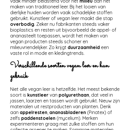
vaak minder belastend voor het
milieu
dan het
maken van traditioneel leer. Bij het looien van
dierlijke huiden worden vaak schadelijke stoffen
gebruikt. Kunstleer of vegan leer maakt die stap
overbodig
. Zeker nu fabrikanten steeds vaker
bioplastics en resten uit bijvoorbeeld de appel- of
ananasteelt toepassen, wordt het maken van
vegan producten steeds schoner en
milieuvriendelijker. Zo krijgt
duurzaamheid
een
vaste rol in mode en kledingtrends.
Verschillende soorten vegan leer en hun
gebruik
Niet alle vegan leer is hetzelfde. Het meest bekende
soort is
kunstleer
van
polyurethaan
, dat veel in
jassen, laarzen en tassen wordt gebruikt. Nieuw zijn
materialen uit restproducten van planten. Denk
aan
appelresten
,
ananasbladeren
(
Pinatex
) of
zelfs
paddenstoelen
(
mycelium
). Merken
experimenteren graag met zulke stoffen om hun
collectie groener te maken. Sommige materialen