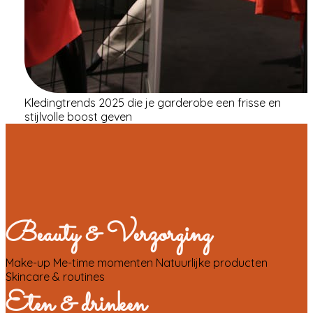
Kledingtrends 2025 die je garderobe een frisse en
stijlvolle boost geven
Beauty & Verzorging
Make-up
Me-time momenten
Natuurlijke producten
Skincare & routines
Eten & drinken