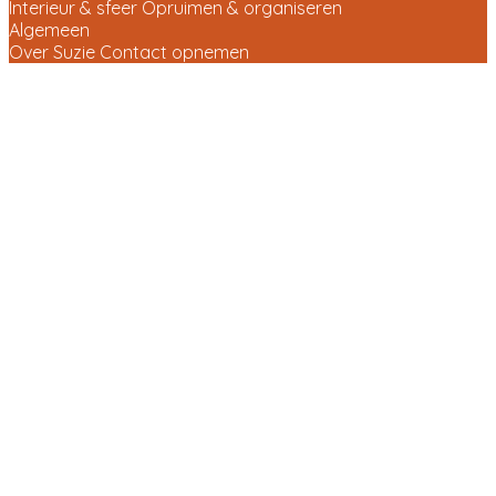
Interieur & sfeer
Opruimen & organiseren
Algemeen
Over Suzie
Contact opnemen