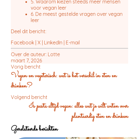
5. Waarom kiezen steeds meer mensen
voor vegan leer
6. De meest gestelde vragen over vegan
leer
Deel dit bericht:
Facebook
|
X
|
LinkedIn
|
E-mail
Over de auteur:
Lotte
maart 7, 2026
Vorig bericht
Vegan en vegetarisch: wat is het verschil in eten en
drinken?
Volgend bericht
Is pasta altijd vegan: alles wat je wilt weten over
plantaardig eten en drinken
Gerelateerde berichten