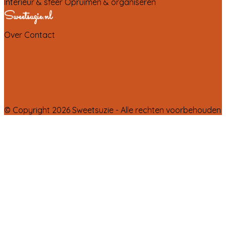
Interieur & sfeer
Opruimen & organiseren
Sweetsuzie.nl
Over
Contact
© Copyright 2026 Sweetsuzie - Alle rechten voorbehouden