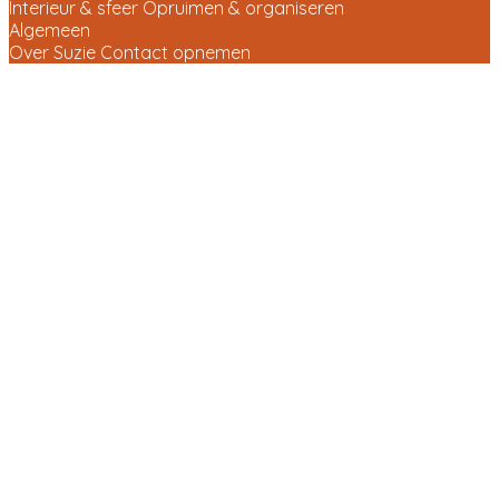
Interieur & sfeer
Opruimen & organiseren
Algemeen
Over Suzie
Contact opnemen