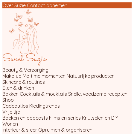
Over Suzie
Contact opnemen
Beauty & Verzorging
Make-up
Me-time momenten
Natuurlijke producten
Skincare & routines
Eten & drinken
Bakken
Cocktails & mocktails
Snelle, voedzame recepten
Shop
Cadeautips
Kledingtrends
Vrije tijd
Boeken en podcasts
Films en series
Knutselen en DIY
Wonen
Interieur & sfeer
Opruimen & organiseren