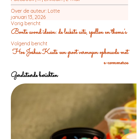
Over de auteur:
Lotte
januari 13, 2026
Vorig bericht
Bonte avond ideeën: de leukste acts, spellen en thema’s
Volgend bericht
Hoe Joshua Kaats een groot vermogen opbouwde met
e-commerce
Gerelateerde berichten