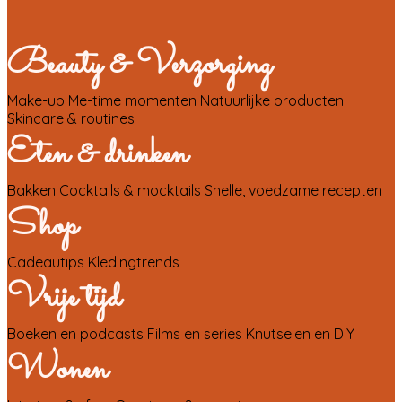
Beauty & Verzorging
Make-up
Me-time momenten
Natuurlijke producten
Skincare & routines
Eten & drinken
Bakken
Cocktails & mocktails
Snelle, voedzame recepten
Shop
Cadeautips
Kledingtrends
Vrije tijd
Boeken en podcasts
Films en series
Knutselen en DIY
Wonen