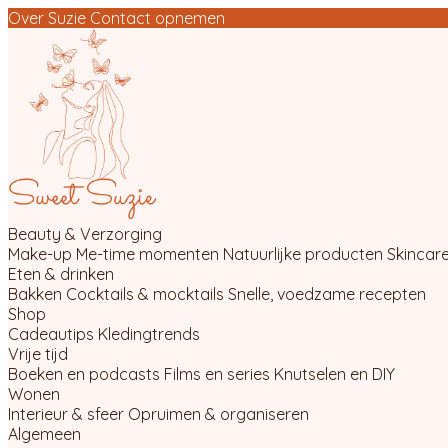
Over Suzie
Contact opnemen
Beauty & Verzorging
Make-up
Me-time momenten
Natuurlijke producten
Skincare
Eten & drinken
Bakken
Cocktails & mocktails
Snelle, voedzame recepten
Shop
Cadeautips
Kledingtrends
Vrije tijd
Boeken en podcasts
Films en series
Knutselen en DIY
Wonen
Interieur & sfeer
Opruimen & organiseren
Algemeen